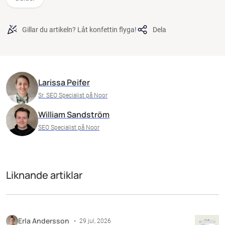
Gillar du artikeln? Låt konfettin flyga!
Dela
Larissa Peifer
Sr. SEO Specialist på Noor
William Sandström
SEO Specialist på Noor
Liknande artiklar
Erla Andersson
29 jul, 2026