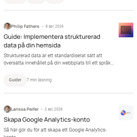
kom från en länk i ditt nyhetsbrev eller från en
Facebook-annons.
Philip Fathers
8 apr, 2026
Guide: Implementera strukturerad
data på din hemsida
Strukturerad data är ett standardiserat sätt att
översätta innehållet på din webbplats till ett språk
som sökmotorer förstår direkt. Istället för att
hoppas att Google ska lista ut att ”Svart t-shirt, 299
Guider
7 min läsning
kr, skickas omgående” innebär att 299 är priset
(och inte ett modellnummer) och att “skickas
omgående” betyder att den finns i lager, ger du
produkten etiketter som berättar exakt vad
Larissa Peifer
2 apr, 2026
informationen betyder. Så här gör du för att
Skapa Google Analytics-konto
använda det.
Så här gör du för att skapa ett Google Analytics-