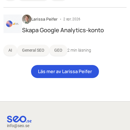
Larissa Peifer
2 apr, 2026
Skapa Google Analytics-konto
AI
General SEO
GEO
2 min läsning
Läs mer av Larissa Peifer
info@seo.se