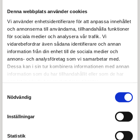
din webbplats via FTP.
Denna webbplats använder cookies
HTML-tagg
Vi använder enhetsidentifierare för att anpassa innehållet
och annonserna till användarna, tillhandahålla funktioner
för sociala medier och analysera vår trafik. Vi
vidarebefordrar även sådana identifierare och annan
information från din enhet till de sociala medier och
annons- och analysföretag som vi samarbetar med.
Dessa kan i sin tur kombinera informationen med annan
information som du har tillhandahållit eller som de har
samlat in när du har använt deras tjänster.
Samtyckesval
Nödvändig
Du kopierar ett kodsnitt och klistrar in den i <head>-
sektionen på din startsida. (Superenkelt om du använder
WordPress-tillägg som
Yoast SEO
eller
Rank Math
).
Inställningar
Google Analytics
Statistik