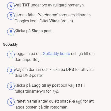
Välj
TXT
under typ av rullgardinsmenyn.
Lämna fältet ”Värdnamn” tomt och klistra in
Googles kod i fältet
Värde
(Value).
Klicka på
Skapa post
.
GoDaddy
Logga in på ditt
GoDaddy-konto
och gå till din
domänportfölj.
Välj din domän och klicka på
DNS
för att visa
dina DNS-poster.
Klicka på
Lägg till ny post
och välj
TXT
i
rullgardinsmenyn för
Typ
.
I fältet
Namn
anger du ett snabel-a (@) för att
lägga posten på din rotdomän.