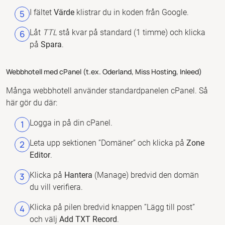
I fältet
Värde
klistrar du in koden från Google.
Låt
TTL
stå kvar på standard (1 timme) och klicka
på
Spara
.
Webbhotell med cPanel (t.ex. Oderland, Miss Hosting, Inleed)
Många webbhotell använder standardpanelen cPanel. Så
här gör du där:
Logga in på din cPanel.
Leta upp sektionen ”Domäner” och klicka på
Zone
Editor
.
Klicka på
Hantera
(Manage) bredvid den domän
du vill verifiera.
Klicka på pilen bredvid knappen ”Lägg till post”
och välj
Add TXT Record
.