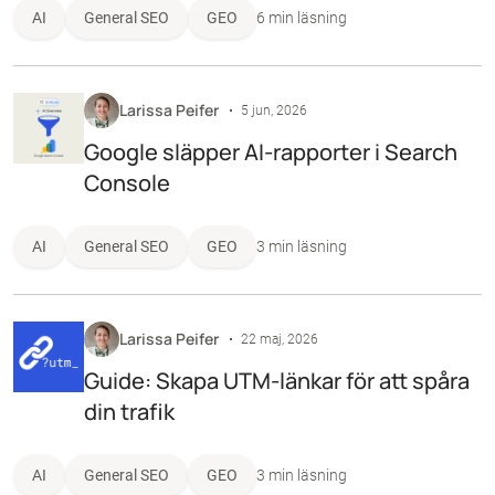
AI
General SEO
GEO
6 min läsning
Larissa Peifer
5 jun, 2026
Google släpper AI-rapporter i Search
Console
AI
General SEO
GEO
3 min läsning
Larissa Peifer
22 maj, 2026
Guide: Skapa UTM-länkar för att spåra
din trafik
AI
General SEO
GEO
3 min läsning