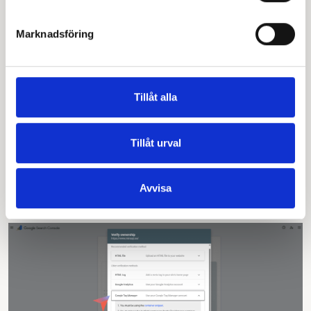
Marknadsföring
Tillåt alla
Tillåt urval
Om du redan har Analytics installerat på sidan kan du
verifiera med ett klick.
Avvisa
Google Tag Manager