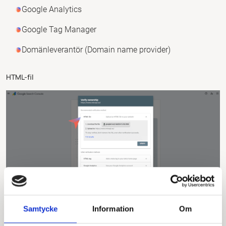
Google Analytics
Google Tag Manager
Domänleverantör (Domain name provider)
HTML-fil
Samtycke
Information
Om
Du laddar ner en liten fil från Google och laddar upp den till