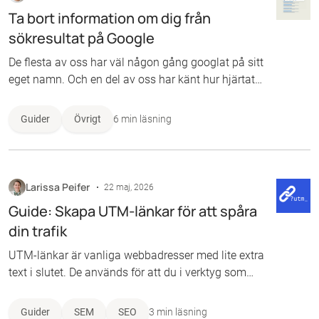
Ta bort information om dig från
sökresultat på Google
De flesta av oss har väl någon gång googlat på sitt
eget namn. Och en del av oss har känt hur hjärtat
sjunker när gamla synder eller privata detaljer
dyker upp i sökresultaten. Det kan handla om arga
Guider
Övrigt
6 min läsning
diskussioner i ett gammalt forum som ligger och
skvalpar, hemadresser som ligger helt öppna eller
händelser man för länge sedan har lämnat bakom
sig. Det går faktiskt att ta bort sig från sökresultat
Larissa Peifer
22 maj, 2026
på Google, och i de flesta fall har du rätten på din
Guide: Skapa UTM-länkar för att spåra
sida.
din trafik
UTM-länkar är vanliga webbadresser med lite extra
text i slutet. De används för att du i verktyg som
Google Analytics exakt ska kunna se var dina
besökare kommer ifrån – till exempel om ett köp
Guider
SEM
SEO
3 min läsning