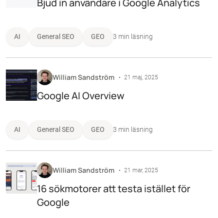
Bjud in användare i Google Analytics
AI
General SEO
GEO
3 min läsning
William Sandström
21 maj, 2025
Google AI Overview
AI
General SEO
GEO
3 min läsning
William Sandström
21 mar, 2025
16 sökmotorer att testa istället för
Google