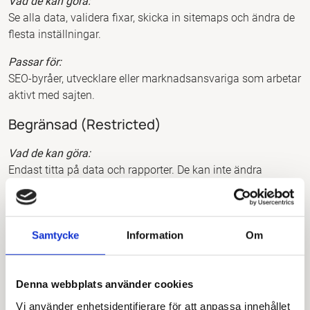
Vad de kan göra:
Se alla data, validera fixar, skicka in sitemaps och ändra de
flesta inställningar.
Passar för:
SEO-byråer, utvecklare eller marknadsansvariga som arbetar
aktivt med sajten.
Begränsad (Restricted)
Vad de kan göra:
Endast titta på data och rapporter. De kan inte ändra
inställningar eller skicka in något till Google.
Passar för:
Chefer, kunder eller intressenter som bara vill se statistik.
Samtycke
Information
Om
Notera:
Du bör vara försiktig med att ge någon statusen
Ägare (Owner), då det ger dem full kontroll över kontot och
Denna webbplats använder cookies
möjlighet att ta bort andra användare (inklusive dig).
Vi använder enhetsidentifierare för att anpassa innehållet