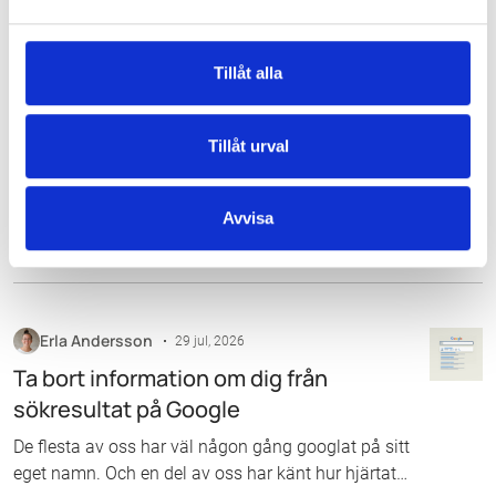
William Sandström
SEO Specialist på Noor
Tillåt alla
Larissa Peifer
Sr. SEO Specialist på Noor
Tillåt urval
Avvisa
Liknande artiklar
Erla Andersson
29 jul, 2026
Ta bort information om dig från
sökresultat på Google
De flesta av oss har väl någon gång googlat på sitt
eget namn. Och en del av oss har känt hur hjärtat