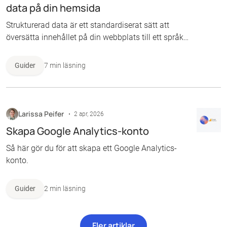
data på din hemsida
Strukturerad data är ett standardiserat sätt att
översätta innehållet på din webbplats till ett språk
som sökmotorer förstår direkt. Istället för att
hoppas att Google ska lista ut att ”Svart t-shirt, 299
Guider
7 min läsning
kr, skickas omgående” innebär att 299 är priset
(och inte ett modellnummer) och att “skickas
omgående” betyder att den finns i lager, ger du
produkten etiketter som berättar exakt vad
Larissa Peifer
2 apr, 2026
informationen betyder. Så här gör du för att
Skapa Google Analytics-konto
använda det.
Så här gör du för att skapa ett Google Analytics-
konto.
Guider
2 min läsning
Fler artiklar