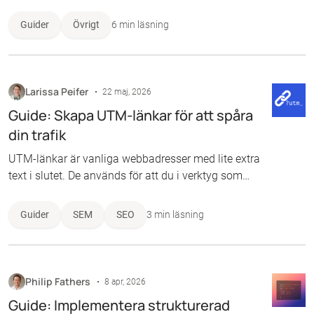
sjunker när gamla synder eller privata detaljer
dyker upp i sökresultaten. Det kan handla om arga
Guider
Övrigt
6 min läsning
diskussioner i ett gammalt forum som ligger och
skvalpar, hemadresser som ligger helt öppna eller
händelser man för länge sedan har lämnat bakom
sig. Det går faktiskt att ta bort sig från sökresultat
Larissa Peifer
22 maj, 2026
på Google, och i de flesta fall har du rätten på din
Guide: Skapa UTM-länkar för att spåra
sida.
din trafik
UTM-länkar är vanliga webbadresser med lite extra
text i slutet. De används för att du i verktyg som
Google Analytics exakt ska kunna se var dina
besökare kommer ifrån – till exempel om ett köp
Guider
SEM
SEO
3 min läsning
kom från en länk i ditt nyhetsbrev eller från en
Facebook-annons.
Philip Fathers
8 apr, 2026
Guide: Implementera strukturerad