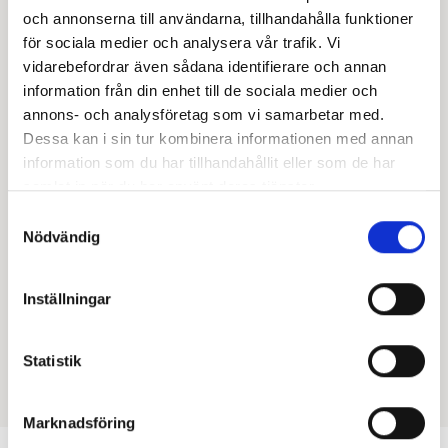
och annonserna till användarna, tillhandahålla funktioner
för sociala medier och analysera vår trafik. Vi
vidarebefordrar även sådana identifierare och annan
Har du inget konto?
information från din enhet till de sociala medier och
annons- och analysföretag som vi samarbetar med.
För att kunna bjuda in användare behöver du först skapa ett
Dessa kan i sin tur kombinera informationen med annan
konto. Om du inte redan använder Google Search Console är
information som du har tillhandahållit eller som de har
det aldrig för tidigt att börja. Vi har satt ihop en separat
samlat in när du har använt deras tjänster.
guide som förklarar hur du går till väga för att
skapa ett
konto i Google Search Console
.
Samtyckesval
Nödvändig
Inställningar
Guider
Statistik
Gillar du artikeln? Låt konfettin flyga!
Dela
Marknadsföring