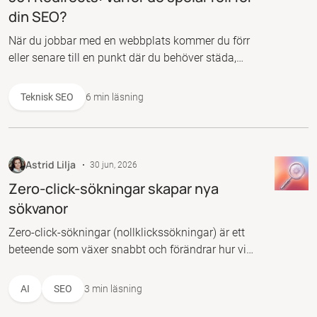
din SEO?
När du jobbar med en webbplats kommer du förr
eller senare till en punkt där du behöver städa,
flytta eller byta namn på sidor. Det är då 301
redirects kliver in i bilden. 301 är en ompekning
Teknisk SEO
6 min läsning
som faktiskt spelar en ganska viktig roll för att du
inte ska tappa organisk trafik när du stuvar om på
sajten.
Astrid Lilja
30 jun, 2026
Zero-click-sökningar skapar nya
sökvanor
Zero-click-sökningar (nollklickssökningar) är ett
beteende som växer snabbt och förändrar hur vi
beter oss på nätet. Tidigare var det självklart att
skriva in en fråga i sökrutan på exempelvis Google,
AI
SEO
3 min läsning
vi tittade på listan med resultat och klickade vidare