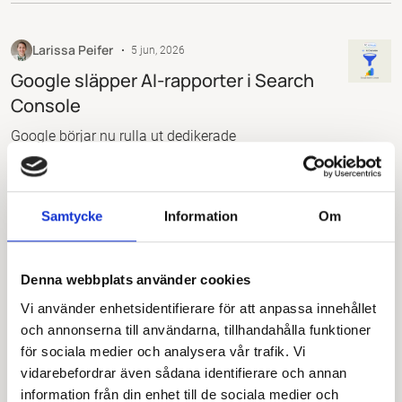
till en sajt. Verkligheten idag ser ut på ett annat
sätt. En studie från SparkToro visar att närmare 60
procent av alla sökningar på Google avslutas utan
Larissa Peifer
5 jun, 2026
att personen lämnar resultatsidan.
Google släpper AI-rapporter i Search
Console
Google börjar nu rulla ut dedikerade
prestandarapporter för Search Generative AI i
Google Search Console. Samtidigt introduceras en
omtalad "opt-out"-knapp som låter webbplatsägare
GEO
Nyheter
SEO
3 min läsning
Samtycke
Information
Om
blockera sitt innehåll från att synas i AI-svar. Först
ut är Storbritannien. I Sverige får vi dock vänta.
Denna webbplats använder cookies
Larissa Peifer
22 maj, 2026
Vi använder enhetsidentifierare för att anpassa innehållet
Guide: Skapa UTM-länkar för att spåra
och annonserna till användarna, tillhandahålla funktioner
din trafik
för sociala medier och analysera vår trafik. Vi
vidarebefordrar även sådana identifierare och annan
UTM-länkar är vanliga webbadresser med lite extra
information från din enhet till de sociala medier och
text i slutet. De används för att du i verktyg som