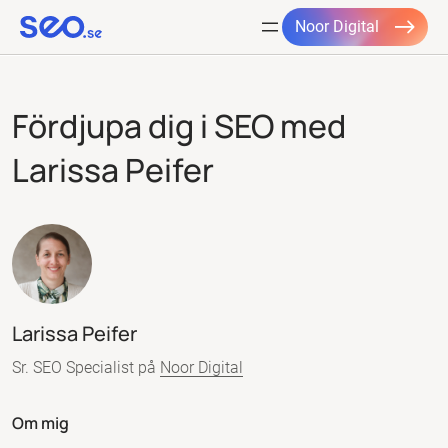
Noor Digital
Hoppa
till
Fördjupa dig i SEO med
innehåll
Larissa Peifer
Larissa Peifer
Sr. SEO Specialist på
Noor Digital
Om mig