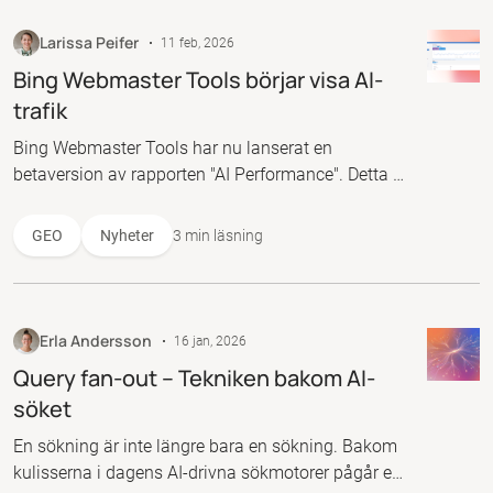
Larissa Peifer
11 feb, 2026
Bing Webmaster Tools börjar visa AI-
trafik
Bing Webmaster Tools har nu lanserat en
betaversion av rapporten "AI Performance". Detta är
ett första, viktigt steg mot att kunna arbeta
datadrivet med GEO.
GEO
Nyheter
3 min läsning
Erla Andersson
16 jan, 2026
Query fan-out – Tekniken bakom AI-
söket
En sökning är inte längre bara en sökning. Bakom
kulisserna i dagens AI-drivna sökmotorer pågår en