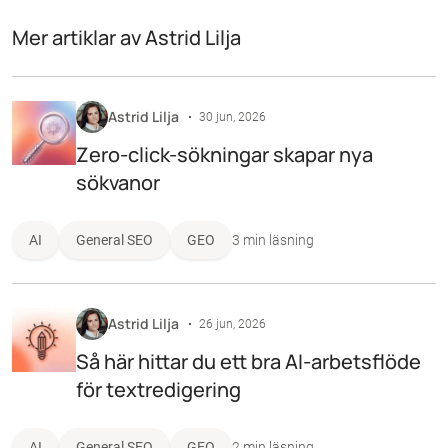
Mer artiklar av Astrid Lilja
Astrid Lilja
30 jun, 2026
Zero-click-sökningar skapar nya
sökvanor
AI
General SEO
GEO
3 min läsning
Astrid Lilja
26 jun, 2026
Så här hittar du ett bra AI-arbetsflöde
för textredigering
AI
General SEO
GEO
2 min läsning