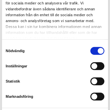
Astrid Ahlander
för sociala medier och analysera vår trafik. Vi
Paid Search Specialist på Noor
vidarebefordrar även sådana identifierare och annan
information från din enhet till de sociala medier och
annons- och analysföretag som vi samarbetar med.
Dessa kan i sin tur kombinera informationen med annan
Liknande artiklar
information som du har tillhandahållit eller som de har
samlat in när du har använt deras tjänster.
Samtyckesval
Nödvändig
Erla Andersson
7 jul, 2026
Gemini vs ChatGPT 2026
Inställningar
Nya AI-modeller rullas ut på löpande band och för
bara ett par år sedan pratade man om vilken
chattbot som skrev den bästa bloggtexten. Idag, en
Statistik
bit in på 2026, har det hänt en hel del och de två
AI
GEO
SEO
4 min läsning
jättarna OpenAI och Google har valt två helt olika
Marknadsföring
vägar för sina flaggskepp.