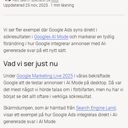
Paid Search Specialist på
Noor
Uppdaterad 25 nov, 2025 . 1 min läsning
Vi ser fler exempel där Google Ads syns direkt i
sökresultaten i
Googles AI Mode
och markerar en tydlig
förändring i hur Google integrerar annonser med AI-
genererade svar på ett nytt sätt.
Vad vi ser just nu
Under
Google Marketing Live 2025
i våras bekräftade
Google att de testar annonser i AI Mode på desktop. Då var
det mest något vi hörde talas om i förbifarten, men nu har vi
börjat se det allt oftare i verkliga sökresultat.
Skärmdumpen, som är hämtad från
Search Engine Land
,
visar ett exempel på hur Google Ads integreras direkt i AI-
genererade svar i AI Mode.