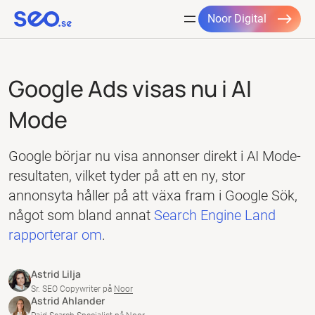
Noor Digital
Hoppa
till
Google Ads visas nu i AI
innehåll
Mode
Google börjar nu visa annonser direkt i AI Mode-
resultaten, vilket tyder på att en ny, stor
annonsyta håller på att växa fram i Google Sök,
något som bland annat
Search Engine Land
rapporterar om
.
Astrid Lilja
Sr. SEO Copywriter på
Noor
Astrid Ahlander