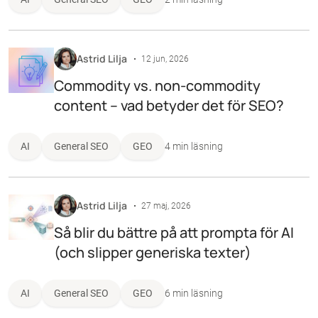
Astrid Lilja
12 jun, 2026
Commodity vs. non-commodity
content – vad betyder det för SEO?
AI
General SEO
GEO
4 min läsning
Astrid Lilja
27 maj, 2026
Så blir du bättre på att prompta för AI
(och slipper generiska texter)
AI
General SEO
GEO
6 min läsning