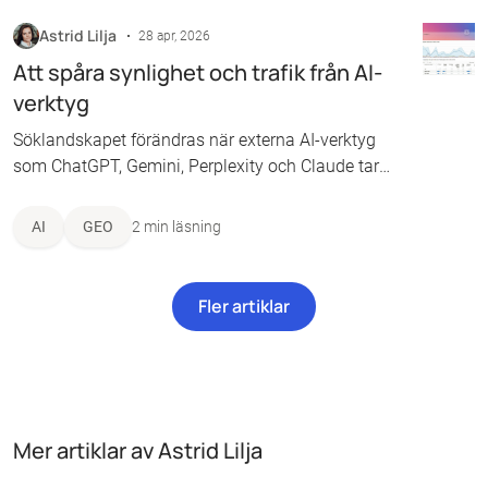
Astrid Lilja
28 apr, 2026
Att spåra synlighet och trafik från AI-
verktyg
Söklandskapet förändras när externa AI-verktyg
som ChatGPT, Gemini, Perplexity och Claude tar
plats i användarnas vardag. För oss som arbetar
med SEO och GEO ställer detta krav på hur vi mäter
AI
GEO
2 min läsning
synlighet, då vi behöver skilja på hänvisningstrafik
i GA4 och de mätvärden som vissa nya SEO-
verktyg presenterar.
Fler artiklar
Mer artiklar av Astrid Lilja