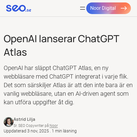
Noor Digital
Hoppa
till
OpenAI lanserar ChatGPT
innehåll
Atlas
OpenAI har släppt ChatGPT Atlas, en ny
webbläsare med ChatGPT integrerat i varje flik.
Det som särskiljer Atlas är att den inte bara är en
vanlig webbläsare, utan en AI-driven agent som
kan utföra uppgifter åt dig.
Astrid Lilja
Sr. SEO Copywriter på
Noor
Uppdaterad 3 nov, 2025 . 1 min läsning