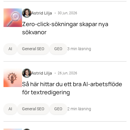
Astrid Lilja
30 jun, 2026
Zero-click-sökningar skapar nya
sökvanor
AI
General SEO
GEO
3 min läsning
Astrid Lilja
26 jun, 2026
Så här hittar du ett bra AI-arbetsflöde
för textredigering
AI
General SEO
GEO
2 min läsning