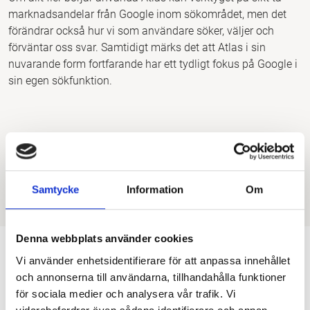
marknadsandelar från Google inom sökområdet, men det
förändrar också hur vi som användare söker, väljer och
förväntar oss svar. Samtidigt märks det att Atlas i sin
nuvarande form fortfarande har ett tydligt fokus på Google i
sin egen sökfunktion.
GEO
Nyheter
Samtycke
Information
Om
Gillar du artikeln? Låt konfettin flyga!
Dela
Denna webbplats använder cookies
Vi använder enhetsidentifierare för att anpassa innehållet
Astrid Lilja
och annonserna till användarna, tillhandahålla funktioner
Sr. SEO Copywriter på Noor
för sociala medier och analysera vår trafik. Vi