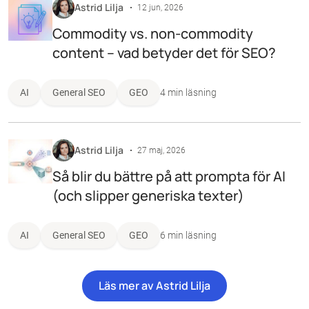
Astrid Lilja
12 jun, 2026
Commodity vs. non-commodity
content – vad betyder det för SEO?
AI
General SEO
GEO
4 min läsning
Astrid Lilja
27 maj, 2026
Så blir du bättre på att prompta för AI
(och slipper generiska texter)
AI
General SEO
GEO
6 min läsning
Läs mer av Astrid Lilja