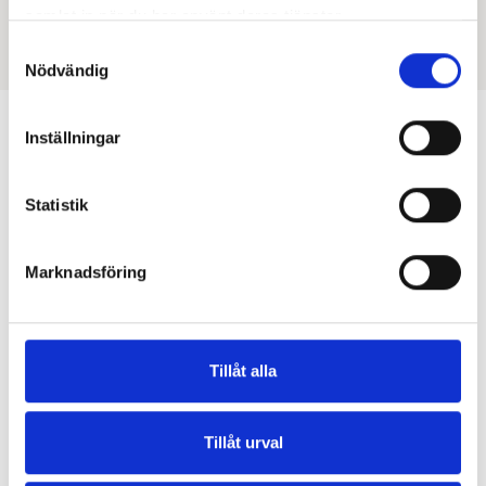
samlat in när du har använt deras tjänster.
Gillar du artikeln? Låt konfettin flyga!
Dela
Samtyckesval
Nödvändig
Inställningar
William Sandström
SEO Specialist på Noor
Statistik
Larissa Peifer
Sr. SEO Specialist på Noor
Marknadsföring
Liknande artiklar
Tillåt alla
Tillåt urval
Erla Andersson
29 jul, 2026
Ta bort information om dig från