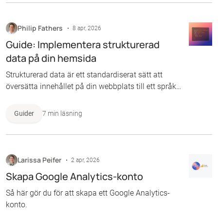
Facebook-annons.
Philip Fathers
8 apr, 2026
Guide: Implementera strukturerad
data på din hemsida
Strukturerad data är ett standardiserat sätt att
översätta innehållet på din webbplats till ett språk
som sökmotorer förstår direkt. Istället för att
hoppas att Google ska lista ut att ”Svart t-shirt, 299
Guider
7 min läsning
kr, skickas omgående” innebär att 299 är priset
(och inte ett modellnummer) och att “skickas
omgående” betyder att den finns i lager, ger du
produkten etiketter som berättar exakt vad
Larissa Peifer
2 apr, 2026
informationen betyder. Så här gör du för att
Skapa Google Analytics-konto
använda det.
Så här gör du för att skapa ett Google Analytics-
konto.