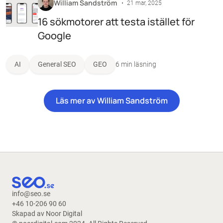
William Sandström
21 mar, 2025
16 sökmotorer att testa istället för
Google
AI
General SEO
GEO
6 min läsning
Läs mer av William Sandström
info@seo.se
+46 10-206 90 60
Skapad av Noor Digital