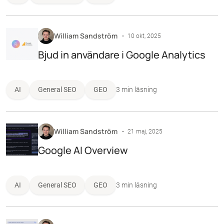
William Sandström
10 okt, 2025
Bjud in användare i Google Analytics
AI
General SEO
GEO
3 min läsning
William Sandström
21 maj, 2025
Google AI Overview
AI
General SEO
GEO
3 min läsning