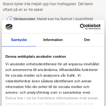
Ibland dyker inte mejlet upp hos mottagaren. Det beror
oftast på en av tre saker:
Skräpposten:
Mejlet kan ha fastnat i spamfiltret.
Be mottagaren kolla där.
Fel kontotyp:
Mottagarens e-post är inte ett
Google-konto. De behöver då registrera sin
Samtycke
Information
Om
mailadress hos Google först.
Direktlänk:
Om mailet är borta kan mottagaren
Denna webbplats använder cookies
logga in direkt på
tagmanager.google.com
. Ofta
Vi använder enhetsidentifierare för att anpassa innehållet
ligger en inbjudan och väntar högst upp i listan
och annonserna till användarna, tillhandahålla funktioner
över konton (”Inbjudningar som väntar”).
för sociala medier och analysera vår trafik. Vi
vidarebefordrar även sådana identifierare och annan
information från din enhet till de sociala medier och
annons- och analysföretag som vi samarbetar med.
Dessa kan i sin tur kombinera informationen med annan
Guider
information som du har tillhandahållit eller som de har