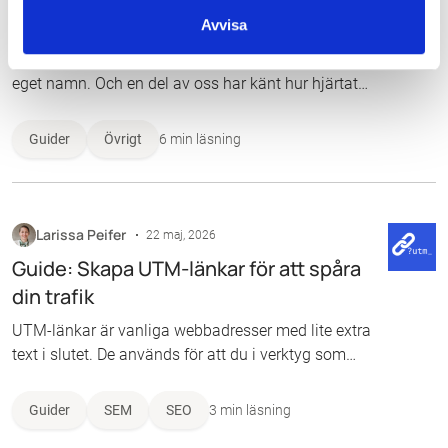
sökresultat på Google
Avvisa
De flesta av oss har väl någon gång googlat på sitt
eget namn. Och en del av oss har känt hur hjärtat
sjunker när gamla synder eller privata detaljer
dyker upp i sökresultaten. Det kan handla om arga
Guider
Övrigt
6 min läsning
diskussioner i ett gammalt forum som ligger och
skvalpar, hemadresser som ligger helt öppna eller
händelser man för länge sedan har lämnat bakom
sig. Det går faktiskt att ta bort sig från sökresultat
Larissa Peifer
22 maj, 2026
på Google, och i de flesta fall har du rätten på din
Guide: Skapa UTM-länkar för att spåra
sida.
din trafik
UTM-länkar är vanliga webbadresser med lite extra
text i slutet. De används för att du i verktyg som
Google Analytics exakt ska kunna se var dina
besökare kommer ifrån – till exempel om ett köp
Guider
SEM
SEO
3 min läsning
kom från en länk i ditt nyhetsbrev eller från en